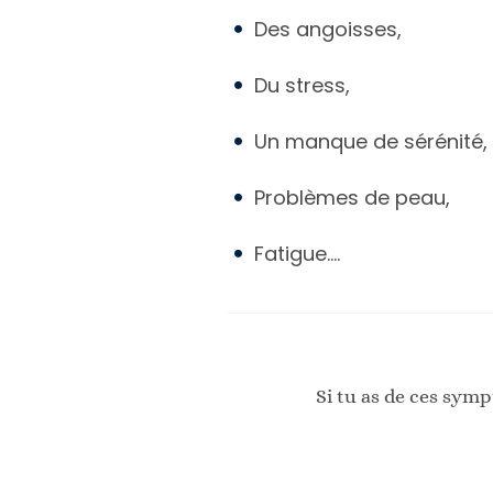
Des angoisses,
Du stress,
Un manque de sérénité,
Problèmes de peau,
Fatigue….
Si tu as de ces sym