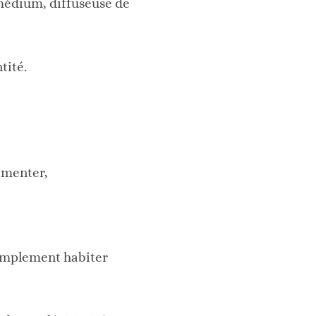
 médium, diffuseuse de
tité.
imenter,
simplement habiter