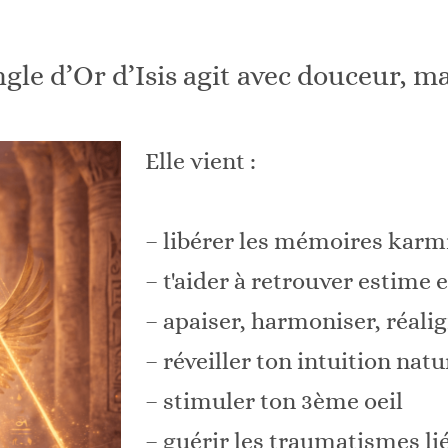
ngle d’Or d’Isis agit avec douceur, m
Elle vient :
– libérer les mémoires karm
– t'aider à retrouver estime 
– apaiser, harmoniser, réali
– réveiller ton intuition natu
– stimuler ton 3ème oeil
– guérir les traumatismes li