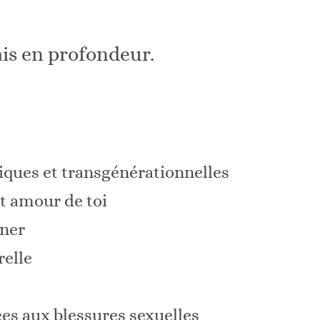
ais en profondeur.
iques et transgénérationnelles
et amour de toi
gner
relle
ées aux blessures sexuelles