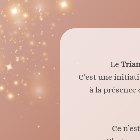
Le
Trian
C’est une initiat
à la présence 
Ce n’es