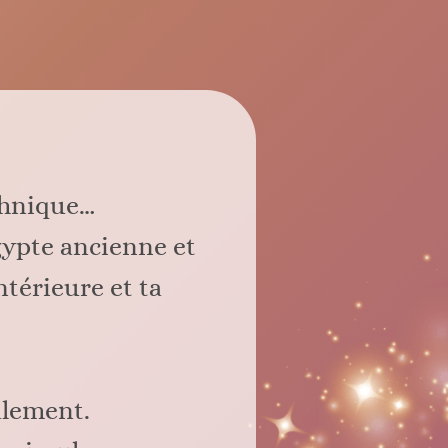
chnique…
Égypte ancienne et
ntérieure et ta
alement.